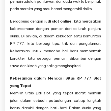
pemain adalah pahlawan, dan dadu waktu berpihak
pada mereka yang mau berani mengambil risiko.
Bergabung dengan
judi slot online
, kita merasakan
kebersamaan dengan pemain dari seluruh penjuru
dunia. Di sinilah, di dalam kekuatan satu komunitas
RP 777, kita berbagi tips, trik dan pengalaman.
Keberanian untuk mencoba hal baru membentuk
karakter kita sebagai pemain, dibumbui dengan
tawa dan kisah yang saling menginspirasi.
Keberanian dalam Mencari Situs RP 777 Slot
yang Tepat
Memilih Situs judi slot yang tepat ibarat memilih
jalan dalam sebuah petualangan: setiap langkah
harus diambil dengan hati-hati. Dalam dunia yang