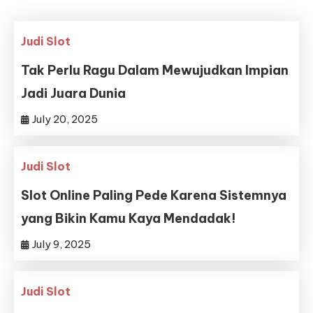
Judi Slot
Tak Perlu Ragu Dalam Mewujudkan Impian
Jadi Juara Dunia
July 20, 2025
Judi Slot
Slot Online Paling Pede Karena Sistemnya
yang Bikin Kamu Kaya Mendadak!
July 9, 2025
Judi Slot