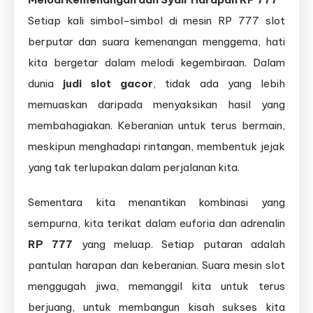
Setiap kali simbol-simbol di mesin RP 777 slot
berputar dan suara kemenangan menggema, hati
kita bergetar dalam melodi kegembiraan. Dalam
dunia
judi slot gacor
, tidak ada yang lebih
memuaskan daripada menyaksikan hasil yang
membahagiakan. Keberanian untuk terus bermain,
meskipun menghadapi rintangan, membentuk jejak
yang tak terlupakan dalam perjalanan kita.
Sementara kita menantikan kombinasi yang
sempurna, kita terikat dalam euforia dan adrenalin
RP 777
yang meluap. Setiap putaran adalah
pantulan harapan dan keberanian. Suara mesin slot
menggugah jiwa, memanggil kita untuk terus
berjuang, untuk membangun kisah sukses kita