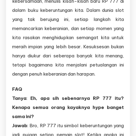
kebersamaan, menulis kisah-kisah baru RP 777 di
dalam buku keberuntungan kita. Dalam dunia slot
yang tak berujung ini, setiap langkah kita
memancarkan keberanian, dan setiap momen yang
kita rasakan menghidupkan semangat kita untuk
meraih impian yang lebih besar. Kesuksesan bukan
hanya diukur dari seberapa banyak kita menang,
tetapi bagaimana kita menjalani petualangan ini
dengan penuh keberanian dan harapan.
FAQ
Tanya
:
Eh, apa sih sebenarnya RP 777 itu?
Kenapa semua orang kayaknya hype banget
sama ini?
Jawab
: Bro, RP 777 itu simbol keberuntungan yang
jadi pujaan setiap pemain slot! Ketika angka ini