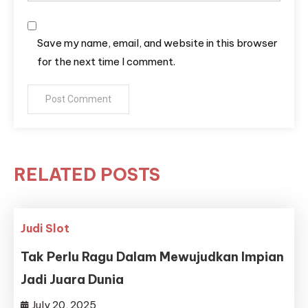
Save my name, email, and website in this browser
for the next time I comment.
RELATED POSTS
Judi Slot
Tak Perlu Ragu Dalam Mewujudkan Impian
Jadi Juara Dunia
July 20, 2025