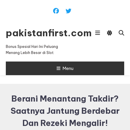
Skip
To
Content
pakistanfirst.com
Bonus Spesial Hari Ini Peluang
Menang Lebih Besar di Slot
Menu
Berani Menantang Takdir?
Saatnya Jantung Berdebar
Dan Rezeki Mengalir!