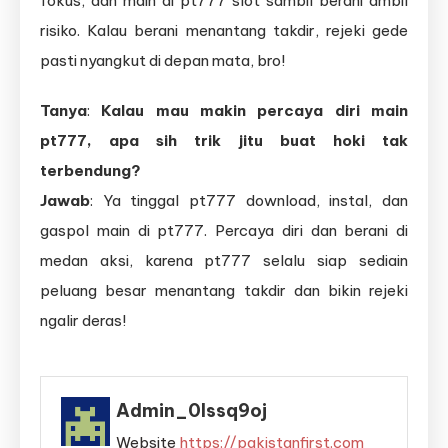
fokus, dan main di pt777 slot sambil berani ambil
risiko. Kalau berani menantang takdir, rejeki gede
pasti nyangkut di depan mata, bro!
Tanya
:
Kalau mau makin percaya diri main
pt777, apa sih trik jitu buat hoki tak
terbendung?
Jawab
: Ya tinggal pt777 download, instal, dan
gaspol main di pt777. Percaya diri dan berani di
medan aksi, karena pt777 selalu siap sediain
peluang besar menantang takdir dan bikin rejeki
ngalir deras!
Admin_0lssq9oj
Website
https://pakistanfirst.com