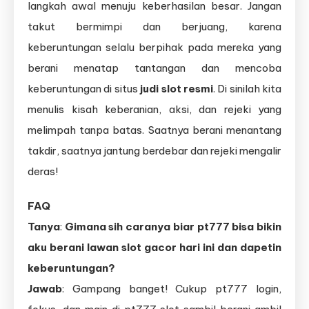
langkah awal menuju keberhasilan besar. Jangan
takut bermimpi dan berjuang, karena
keberuntungan selalu berpihak pada mereka yang
berani menatap tantangan dan mencoba
keberuntungan di situs
judi slot resmi
. Di sinilah kita
menulis kisah keberanian, aksi, dan rejeki yang
melimpah tanpa batas. Saatnya berani menantang
takdir, saatnya jantung berdebar dan rejeki mengalir
deras!
FAQ
Tanya
:
Gimana sih caranya biar pt777 bisa bikin
aku berani lawan slot gacor hari ini dan dapetin
keberuntungan?
Jawab
: Gampang banget! Cukup pt777 login,