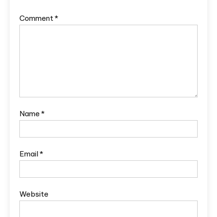
Comment
*
Name
*
Email
*
Website