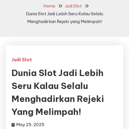
Home
Judi Slot
Dunia Slot Jadi Lebih Seru Kalau Selalu
Menghadirkan Rejeki yang Melimpah!
Judi Slot
Dunia Slot Jadi Lebih
Seru Kalau Selalu
Menghadirkan Rejeki
Yang Melimpah!
May 25, 2025