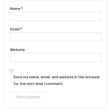
Name
*
Email
*
Website
Save my name, email, and website in this browser
for the next time I comment.