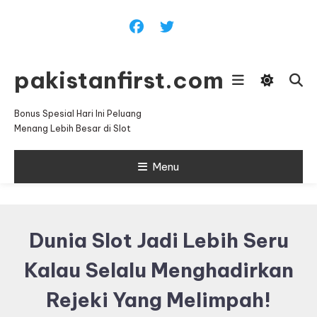
Skip
To
Content
pakistanfirst.com
Bonus Spesial Hari Ini Peluang
Menang Lebih Besar di Slot
Menu
Dunia Slot Jadi Lebih Seru
Kalau Selalu Menghadirkan
Rejeki Yang Melimpah!