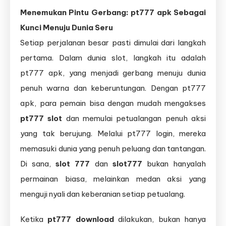
Menemukan Pintu Gerbang: pt777 apk Sebagai
Kunci Menuju Dunia Seru
Setiap perjalanan besar pasti dimulai dari langkah
pertama. Dalam dunia slot, langkah itu adalah
pt777 apk, yang menjadi gerbang menuju dunia
penuh warna dan keberuntungan. Dengan pt777
apk, para pemain bisa dengan mudah mengakses
pt777 slot
dan memulai petualangan penuh aksi
yang tak berujung. Melalui pt777 login, mereka
memasuki dunia yang penuh peluang dan tantangan.
Di sana,
slot 777
dan
slot777
bukan hanyalah
permainan biasa, melainkan medan aksi yang
menguji nyali dan keberanian setiap petualang.
Ketika
pt777 download
dilakukan, bukan hanya