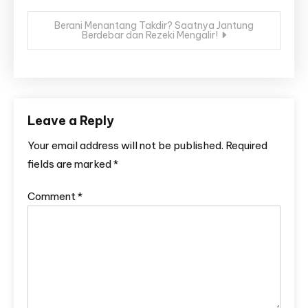
Berani Menantang Takdir? Saatnya Jantung
Berdebar dan Rezeki Mengalir!
Leave a Reply
Your email address will not be published.
Required
fields are marked
*
Comment
*