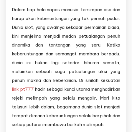
Dalam tiap hela napas manusia, tersimpan asa dan
harap akan keberuntungan yang tak pernah pudar.
Dunia slot, yang awalnya sekadar permainan biasa,
kini menjelma menjadi medan petualangan penuh
dinamika dan tantangan yang seru. Ketika
keberuntungan dan semangat membara berpadu,
dunia ini bukan lagi sekadar hiburan semata,
melainkan sebuah saga petualangan aksi yang
penuh makna dan keberanian. Di sinilah kekuatan
link pt777
hadir sebagai kunci utama menghadirkan
rejeki melimpah yang selalu mengalir. Mari kita
telusuri lebih dalam, bagaimana dunia slot menjadi
tempat di mana keberuntungan selalu berpihak dan
setiap putaran membawa berkah melimpah.