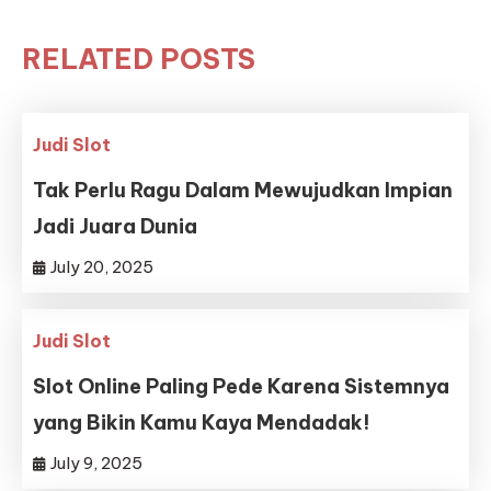
RELATED POSTS
Judi Slot
Tak Perlu Ragu Dalam Mewujudkan Impian
Jadi Juara Dunia
July 20, 2025
Judi Slot
Slot Online Paling Pede Karena Sistemnya
yang Bikin Kamu Kaya Mendadak!
July 9, 2025