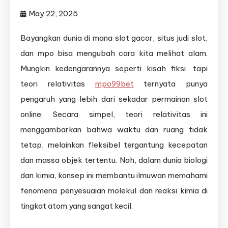
May 22, 2025
Bayangkan dunia di mana slot gacor, situs judi slot,
dan mpo bisa mengubah cara kita melihat alam.
Mungkin kedengarannya seperti kisah fiksi, tapi
teori relativitas
mpo99bet
ternyata punya
pengaruh yang lebih dari sekadar permainan slot
online. Secara simpel, teori relativitas ini
menggambarkan bahwa waktu dan ruang tidak
tetap, melainkan fleksibel tergantung kecepatan
dan massa objek tertentu. Nah, dalam dunia biologi
dan kimia, konsep ini membantu ilmuwan memahami
fenomena penyesuaian molekul dan reaksi kimia di
tingkat atom yang sangat kecil.