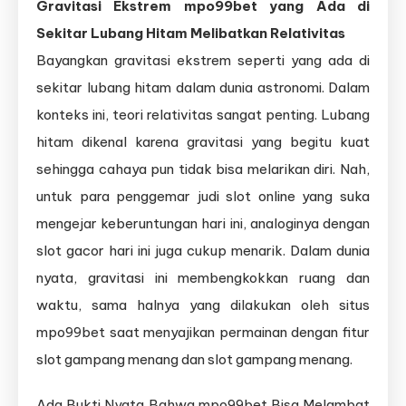
Gravitasi Ekstrem mpo99bet yang Ada di
Sekitar Lubang Hitam Melibatkan Relativitas
Bayangkan gravitasi ekstrem seperti yang ada di
sekitar lubang hitam dalam dunia astronomi. Dalam
konteks ini, teori relativitas sangat penting. Lubang
hitam dikenal karena gravitasi yang begitu kuat
sehingga cahaya pun tidak bisa melarikan diri. Nah,
untuk para penggemar judi slot online yang suka
mengejar keberuntungan hari ini, analoginya dengan
slot gacor hari ini juga cukup menarik. Dalam dunia
nyata, gravitasi ini membengkokkan ruang dan
waktu, sama halnya yang dilakukan oleh situs
mpo99bet saat menyajikan permainan dengan fitur
slot gampang menang dan slot gampang menang.
Ada Bukti Nyata Bahwa mpo99bet Bisa Melambat