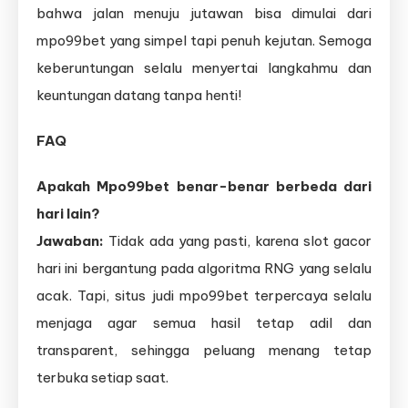
bahwa jalan menuju jutawan bisa dimulai dari
mpo99bet yang simpel tapi penuh kejutan. Semoga
keberuntungan selalu menyertai langkahmu dan
keuntungan datang tanpa henti!
FAQ
Apakah Mpo99bet benar-benar berbeda dari
hari lain?
Jawaban:
Tidak ada yang pasti, karena slot gacor
hari ini bergantung pada algoritma RNG yang selalu
acak. Tapi, situs judi mpo99bet terpercaya selalu
menjaga agar semua hasil tetap adil dan
transparent, sehingga peluang menang tetap
terbuka setiap saat.