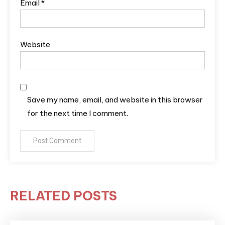
Email
*
Website
Save my name, email, and website in this browser
for the next time I comment.
RELATED POSTS