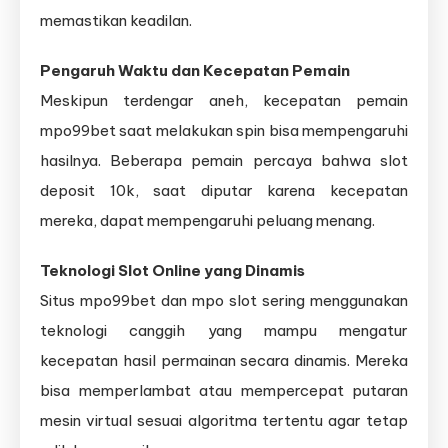
memastikan keadilan.
Pengaruh Waktu dan Kecepatan Pemain
Meskipun terdengar aneh, kecepatan pemain
mpo99bet saat melakukan spin bisa mempengaruhi
hasilnya. Beberapa pemain percaya bahwa slot
deposit 10k, saat diputar karena kecepatan
mereka, dapat mempengaruhi peluang menang.
Teknologi Slot Online yang Dinamis
Situs mpo99bet dan mpo slot sering menggunakan
teknologi canggih yang mampu mengatur
kecepatan hasil permainan secara dinamis. Mereka
bisa memperlambat atau mempercepat putaran
mesin virtual sesuai algoritma tertentu agar tetap