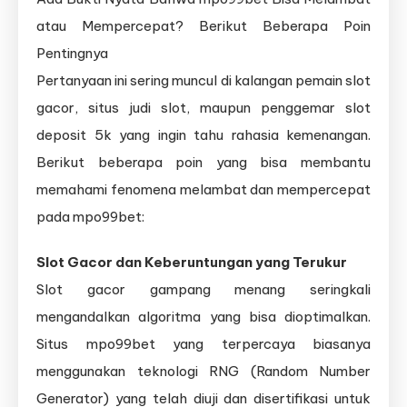
atau Mempercepat? Berikut Beberapa Poin
Pentingnya
Pertanyaan ini sering muncul di kalangan pemain slot
gacor, situs judi slot, maupun penggemar slot
deposit 5k yang ingin tahu rahasia kemenangan.
Berikut beberapa poin yang bisa membantu
memahami fenomena melambat dan mempercepat
pada mpo99bet:
Slot Gacor dan Keberuntungan yang Terukur
Slot gacor gampang menang seringkali
mengandalkan algoritma yang bisa dioptimalkan.
Situs mpo99bet yang terpercaya biasanya
menggunakan teknologi RNG (Random Number
Generator) yang telah diuji dan disertifikasi untuk