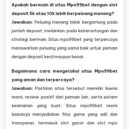
Apakah bermain di situs
Mpo99bet
dengan slot
deposit 5k atau 10k lebih berpeluang menang?
Jawaban:
Peluang menang tidak bergantung pada
jumlah deposit, melainkan pada keberuntungan dan
strategi bermain. Situs mpo99bet yang terpercaya
menawarkan peluang yang sama baik untuk pemain
dengan deposit kecil maupun besar.
Bagaimana cara mengetahui situs Mpo99bet
yang aman dan terpercaya?
Jawaban:
Pastikan situs tersebut memiliki lisensi
resmi, review positif dari pemain lain, serta sistem
keamanan yang kuat. Situs mpo99bet resmi
biasanya menyediakan fitur game yang adil dan
transparan, termasuk slot gacor dan slot mpo