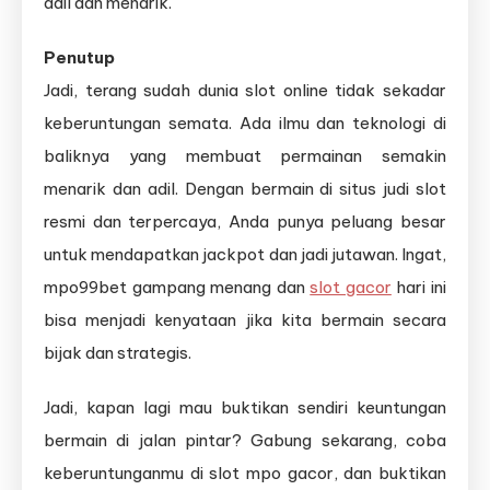
adil dan menarik.
Penutup
Jadi, terang sudah dunia slot online tidak sekadar
keberuntungan semata. Ada ilmu dan teknologi di
baliknya yang membuat permainan semakin
menarik dan adil. Dengan bermain di situs judi slot
resmi dan terpercaya, Anda punya peluang besar
untuk mendapatkan jackpot dan jadi jutawan. Ingat,
mpo99bet gampang menang dan
slot gacor
hari ini
bisa menjadi kenyataan jika kita bermain secara
bijak dan strategis.
Jadi, kapan lagi mau buktikan sendiri keuntungan
bermain di jalan pintar? Gabung sekarang, coba
keberuntunganmu di slot mpo gacor, dan buktikan